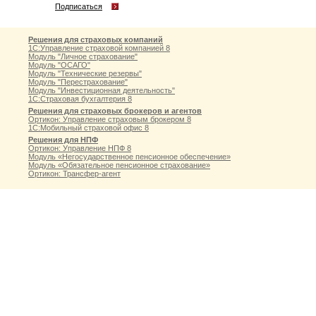
Подписаться
Решения для страховых компаний
1С:Управление страховой компанией 8
Модуль "Личное страхование"
Модуль "ОСАГО"
Модуль "Технические резервы"
Модуль "Перестрахование"
Модуль "Инвестиционная деятельность"
1С:Страховая бухгалтерия 8
Решения для страховых брокеров и агентов
Ортикон: Управление страховым брокером 8
1С:Мобильный страховой офис 8
Решения для НПФ
Ортикон: Управление НПФ 8
Модуль «Негосударственное пенсионное обеспечение»
Модуль «Обязательное пенсионное страхование»
Ортикон: Трансфер-агент