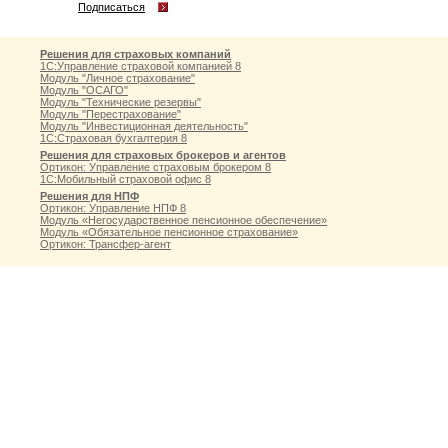
Подписаться
Решения для страховых компаний
1С:Управление страховой компанией 8
Модуль "Личное страхование"
Модуль "ОСАГО"
Модуль "Технические резервы"
Модуль "Перестрахование"
Модуль "Инвестиционная деятельность"
1С:Страховая бухгалтерия 8
Решения для страховых брокеров и агентов
Ортикон: Управление страховым брокером 8
1С:Мобильный страховой офис 8
Решения для НПФ
Ортикон: Управление НПФ 8
Модуль «Негосударственное пенсионное обеспечение»
Модуль «Обязательное пенсионное страхование»
Ортикон: Трансфер-агент