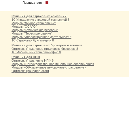
Подписаться
Решения для страховых компаний
1С:Управление страховой компанией 8
Модуль "Личное страхование"
Модуль "ОСАГО"
Модуль "Технические резервы"
Модуль "Перестрахование"
Модуль "Инвестиционная деятельность"
1С:Страховая бухгалтерия 8
Решения для страховых брокеров и агентов
Ортикон: Управление страховым брокером 8
1С:Мобильный страховой офис 8
Решения для НПФ
Ортикон: Управление НПФ 8
Модуль «Негосударственное пенсионное обеспечение»
Модуль «Обязательное пенсионное страхование»
Ортикон: Трансфер-агент