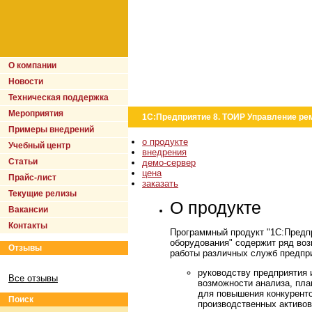
О компании
Новости
Техническая поддержка
Мероприятия
1С:Предприятие 8. ТОИР Управление ре
Примеры внедрений
о продукте
Учебный центр
внедрения
Статьи
демо-сервер
цена
Прайс-лист
заказать
Текущие релизы
О продукте
Вакансии
Контакты
Программный продукт "1С:Предп
оборудования" содержит ряд во
Отзывы
работы различных служб предпри
руководству предприятия 
Все отзывы
возможности анализа, пла
для повышения конкуренто
Поиск
производственных активов