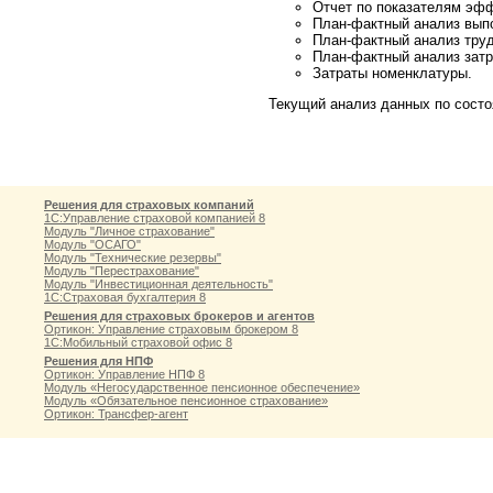
Отчет по показателям эфф
План-фактный анализ выпо
План-фактный анализ труд
План-фактный анализ зат
Затраты номенклатуры.
Текущий анализ данных по сост
Решения для страховых компаний
1С:Управление страховой компанией 8
Модуль "Личное страхование"
Модуль "ОСАГО"
Модуль "Технические резервы"
Модуль "Перестрахование"
Модуль "Инвестиционная деятельность"
1С:Страховая бухгалтерия 8
Решения для страховых брокеров и агентов
Ортикон: Управление страховым брокером 8
1С:Мобильный страховой офис 8
Решения для НПФ
Ортикон: Управление НПФ 8
Модуль «Негосударственное пенсионное обеспечение»
Модуль «Обязательное пенсионное страхование»
Ортикон: Трансфер-агент