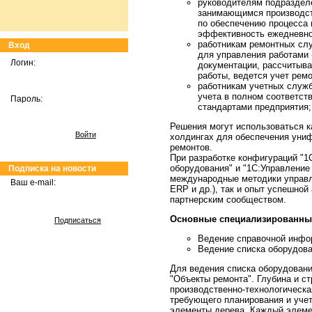
руководителям подраздел
занимающимся производст
по обеспечению процесса 
эффективность ежедневно
работникам ремонтных слу
Вход
для управления работами 
Логин:
документации, рассчитыв
работы, ведется учет ремо
работникам учетных служб
учета в полном соответст
Пароль:
стандартами предприятия;
Решения могут использоваться к
Войти
холдингах для обеспечения униф
ремонтов.
При разработке конфигураций "
оборудования" и "1С:Управлени
Подписка на новости
международные методики управ
Ваш e-mail:
ERP и др.), так и опыт успешно
партнерским сообществом.
Основные специализированны
Подписаться
Ведение справочной инфо
Ведение списка оборудов
Для ведения списка оборудовани
"Объекты ремонта". Глубина и с
производственно-технологическа
требующего планирования и учет
элементы дерева. Каждый элеме