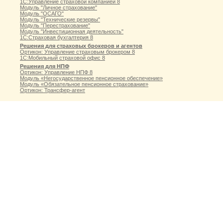
1С:Управление страховой компанией 8
Модуль "Личное страхование"
Модуль "ОСАГО"
Модуль "Технические резервы"
Модуль "Перестрахование"
Модуль "Инвестиционная деятельность"
1С:Страховая бухгалтерия 8
Решения для страховых брокеров и агентов
Ортикон: Управление страховым брокером 8
1С:Мобильный страховой офис 8
Решения для НПФ
Ортикон: Управление НПФ 8
Модуль «Негосударственное пенсионное обеспечение»
Модуль «Обязательное пенсионное страхование»
Ортикон: Трансфер-агент