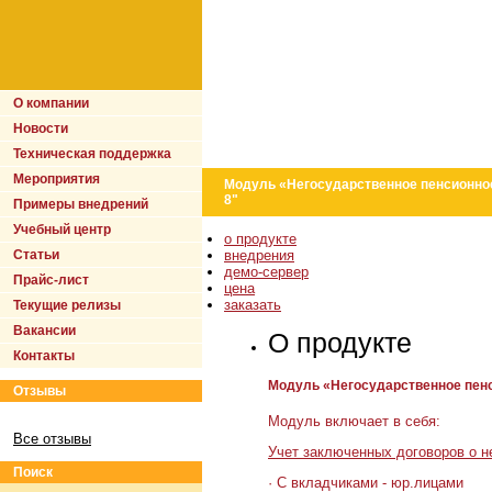
О компании
Новости
Техническая поддержка
Мероприятия
Модуль «Негосударственное пенсионно
8"
Примеры внедрений
Учебный центр
о продукте
Статьи
внедрения
демо-сервер
Прайс-лист
цена
заказать
Текущие релизы
Вакансии
О продукте
Контакты
Модуль «Негосударственное пен
Отзывы
Модуль включает в себя:
Все отзывы
Учет заключенных договоров о н
Поиск
· С вкладчиками - юр.лицами