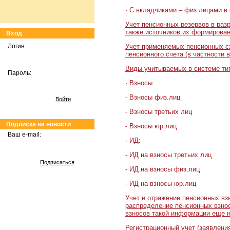
· С вкладчиками – физ.лицами в 
Учет пенсионных резервов в раз
также источников их формирован
Вход
Учет применяемых пенсионных с
Логин:
пенсионного счета (в частности 
Виды учитываемых в системе ти
Пароль:
· Взносы:
- Взносы физ.лиц
Войти
- Взносы третьих лиц
Подписка на новости
- Взносы юр.лиц
Ваш e-mail:
· ИД:
- ИД на взносы третьих лиц
Подписаться
- ИД на взносы физ.лиц
- ИД на взносы юр.лиц
Учет и отражение пенсионных вз
распределение пенсионных взнос
взносов такой информации еще н
Регистрационный учет (заявления