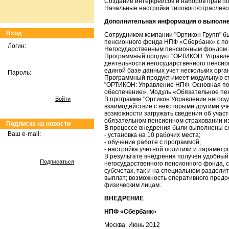
Создание интерфейсов и наборов прав п
Начальные настройки типового/отраслево
Дополнительная информация о выполне
Вход
Сотрудником компании "Ортикон Групп" б
пенсионного фонда НПФ «Cбербанк» с по
Логин:
Негосударственным пенсионным фондом 8
Программный продукт "ОРТИКОН: Управле
деятельности негосударственного пенсио
единой базе данных учет нескольких орга
Пароль:
Программный продукт имеет модульную ст
"ОРТИКОН: Управление НПФ. Основная по
обеспечение», Модуль «Обязательное пе
Войти
В программе "Ортикон:Управление негос
взаимодействие с некоторыми другими уч
возможности загружать сведения об учас
обязательном пенсионном страховании и
Подписка на новости
В процессе внедрения были выполнены 
Ваш e-mail:
- установка на 10 рабочих места;
- обучение работе с программой;
- настройка учётной политики и параметро
В результате внедрения получен удобный 
Подписаться
негосударственного пенсионного фонда, с
субсчетах, так и на специальном раздели
выплат; возможность оперативного предо
физическим лицам.
ВНЕДРЕНИЕ
НПФ «Сбербанк»
Москва, Июнь 2012