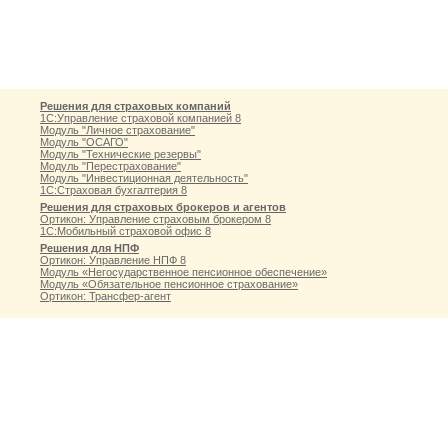
Решения для страховых компаний
1С:Управление страховой компанией 8
Модуль "Личное страхование"
Модуль "ОСАГО"
Модуль "Технические резервы"
Модуль "Перестрахование"
Модуль "Инвестиционная деятельность"
1С:Страховая бухгалтерия 8
Решения для страховых брокеров и агентов
Ортикон: Управление страховым брокером 8
1С:Мобильный страховой офис 8
Решения для НПФ
Ортикон: Управление НПФ 8
Модуль «Негосударственное пенсионное обеспечение»
Модуль «Обязательное пенсионное страхование»
Ортикон: Трансфер-агент